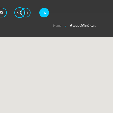
US
TH
EN
Home
พัฒนออโต้ไทร์ หจก.