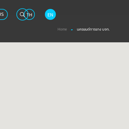
US
TH
EN
Home
นครยนต์การยาง บจก.