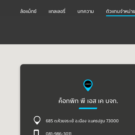
ล้อแม็กซ์
แกลเลอรี่
บทความ
ตัวแทนจำหน่า
ค็อกพิท พี เอส เค บจก.
685 ต.ห้วยจระเข้ อ.เมือง จ.นครปฐม 73000
081-986-3011