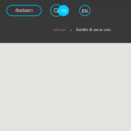
ติดต่อเรา
TH
EN
หน้าแรก
ค็อกพิท พี เอส เค บจก.