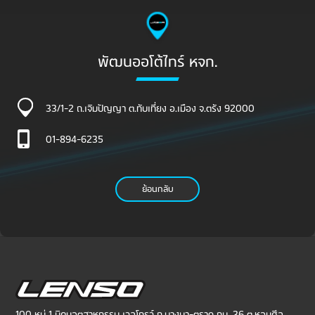
พัฒนออโต้ไทร์ หจก.
33/1-2 ถ.เจิมปัญญา ต.ทับเที่ยง อ.เมือง จ.ตรัง 92000
01-894-6235
ย้อนกลับ
100 หมู่ 1 นิคมอุตสาหกรรม เวลโกรว์ ถ.บางนา-ตราด กม. 36 ต.หอมศีล