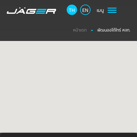
TH
EN
เมนู
หน้าแรก
พัฒนออโต้ไทร์ หจก.