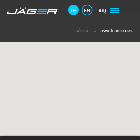
TH
EN
เมนู
หน้าแรก
ทรัพย์ไทยซาน บจก.