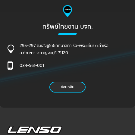
ทรัพย์ไทยซาน บจก.
295-297 ถ.แสงชูโต(เทศบาลท่าเรือ-พระแท่น) ต.ท่าเรือ
อ.ท่ามะกา จ.กาญจนบุรี 71120
034-561-001
ย้อนกลับ