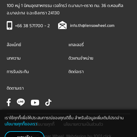
100 หมู่ 1 นิคมอุตสาหกรรม เวลโกรว์ ถ.บางนา-ตราด กม. 36 ต.หอมศีล
อ.บางปะกง จ.ฉะเชิงเทรา 24130
info.th@lensowheel.com
+66 38 571700 - 2
ล้อแม็กซ์
แกลเลอรี่
บทความ
ตัวแทนจำหน่าย
การรับประกัน
ติดต่อเรา
ติดตามเรา
เราใช้คุกกี้เพื่อให้ประสบการณ์ของคุณดีขึ้น สำหรับข้อมูลเพิ่มเติมโปรดอ่าน
นโยบายคุกกี้ของเรา
นโยบายคุกกี้
นโยบายความเป็นส่วนตัว
© 2025 Jager Wheel. Webdesign by
1001 click.
ยอมรับ