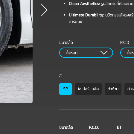
Clean Aesthetics:
รูปลักษณ์ที่เรียบง่
Ultimate Durability:
นวัตกรรมโครงสร้าง
การขับขี่
ขนาดล้อ
P.C.D
ทั้งหมด
ทั้ง
สี
SP
ไฮเปอร์แบล็ค
ดำด้าน
ดำเง
ขนาดล้อ
P.C.D.
ET