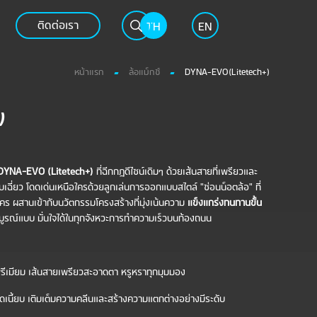
ติดต่อเรา
TH
EN
หน้าแรก
ล้อแม็กซ์
DYNA-EVO(Litetech+)
)
YNA-EVO (Litetech+)
ที่ฉีกกฎดีไซน์เดิมๆ ด้วยเส้นสายที่เพรียวและ
ี่ยว โดดเด่นเหนือใครด้วยลูกเล่นการออกแบบสไตล์ "ซ่อนน็อตล้อ" ที่
นใคร ผสานเข้ากับนวัตกรรมโครงสร้างที่มุ่งเน้นความ
แข็งแกร่งทนทานขั้น
มบูรณ์แบบ มั่นใจได้ในทุกจังหวะการทำความเร็วบนท้องถนน
รีเมียม เส้นสายเพรียวสะอาดตา หรูหราทุกมุมมอง
ุดเนี้ยบ เติมเต็มความคลีนและสร้างความแตกต่างอย่างมีระดับ